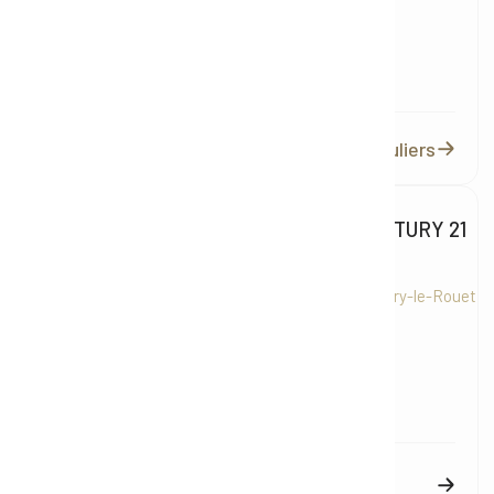
06 03 37 96 32
Email
contact@century21-immo-pro.fr
Voir les annonces pour particuliers
Agence immobilière CENTURY 21
Immo Pro
Quai Emile Vayssière 13620 Carry-le-Rouet
Mobile
06 03 37 96 32
Email
contact@century21-immo-pro.fr
Voir les annonces pour